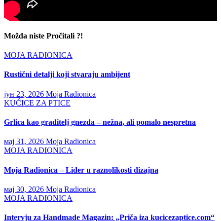
Možda niste Pročitali ?!
MOJA RADIONICA
Rustični detalji koji stvaraju ambijent
јун 23, 2026
Moja Radionica
KUĆICE ZA PTICE
Grlica kao graditelj gnezda – nežna, ali pomalo nespretna
мај 31, 2026
Moja Radionica
MOJA RADIONICA
Moja Radionica – Lider u raznolikosti dizajna
мај 30, 2026
Moja Radionica
MOJA RADIONICA
Intervju za Handmade Magazin: „Priča iza kucicezaptice.com“