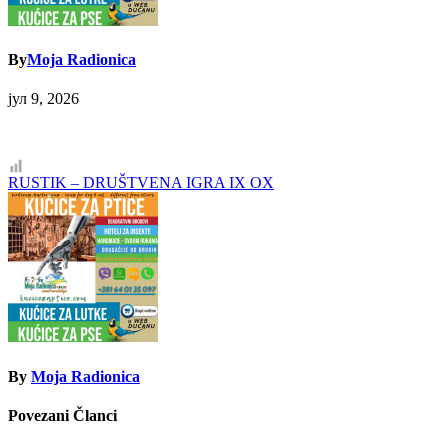
By
Moja Radionica
јул 9, 2026
Кретање
RUSTIK – DRUŠTVENA IGRA IX OX
чланка
By
Moja Radionica
Povezani Članci