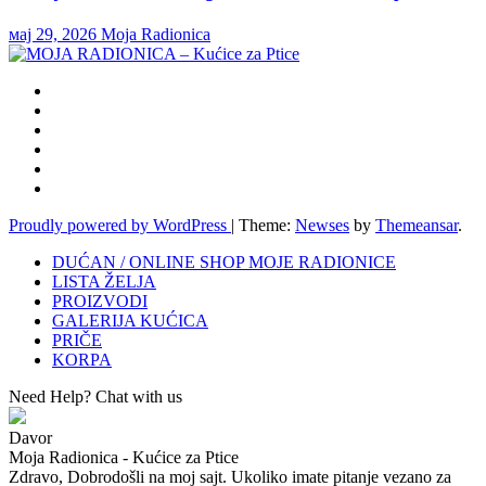
мај 29, 2026
Moja Radionica
Proudly powered by WordPress
|
Theme:
Newses
by
Themeansar
.
DUĆAN / ONLINE SHOP MOJE RADIONICE
LISTA ŽELJA
PROIZVODI
GALERIJA KUĆICA
PRIČE
KORPA
Need Help? Chat with us
Davor
Moja Radionica - Kućice za Ptice
Zdravo, Dobrodošli na moj sajt. Ukoliko imate pitanje vezano za