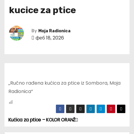
kucice za ptice
By
Moja Radionica
феб 18, 2026
„Ručno rađena kućica za ptice iz Sombora, Moja
Radionica“
Kućica za ptice – KOLOR ORANŽ
К