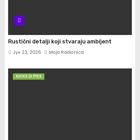
Rustični detalji koji stvaraju ambijent
Јун 23, 2026
Moja Radionica
KUĆICE ZA PTICE