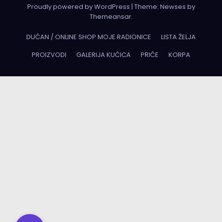
Proudly powered by WordPress
|
Theme:
Newses
by
Themeansar
.
DUĆAN / ONLINE SHOP MOJE RADIONICE
LISTA ŽELJA
PROIZVODI
GALERIJA KUĆICA
PRIČE
KORPA