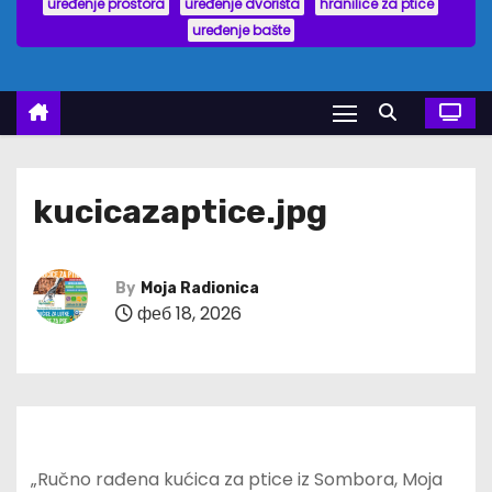
uređenje prostora
uređenje dvorišta
hranilice za ptice
uređenje bašte
kucicazaptice.jpg
By
Moja Radionica
феб 18, 2026
„Ručno rađena kućica za ptice iz Sombora, Moja