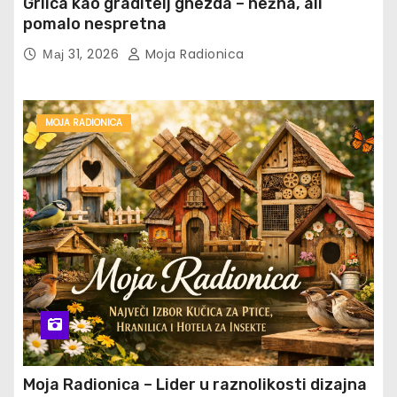
Grlica kao graditelj gnezda – nežna, ali
pomalo nespretna
Мај 31, 2026
Moja Radionica
MOJA RADIONICA
Moja Radionica – Lider u raznolikosti dizajna