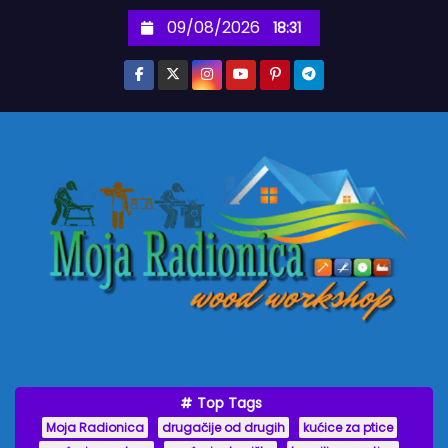
S
09/08/2026
18:31
k
i
p
t
o
c
o
n
t
e
n
t
Top Tags
Moja Radionica
drugačije od drugih
kućice za ptice