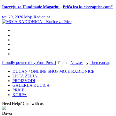
Intervju za Handmade Magazin: „Priča iza kucicezaptice.com“
мај 29, 2026
Moja Radionica
Proudly powered by WordPress
|
Theme:
Newses
by
Themeansar
.
DUĆAN / ONLINE SHOP MOJE RADIONICE
LISTA ŽELJA
PROIZVODI
GALERIJA KUĆICA
PRIČE
KORPA
Need Help? Chat with us
Davor