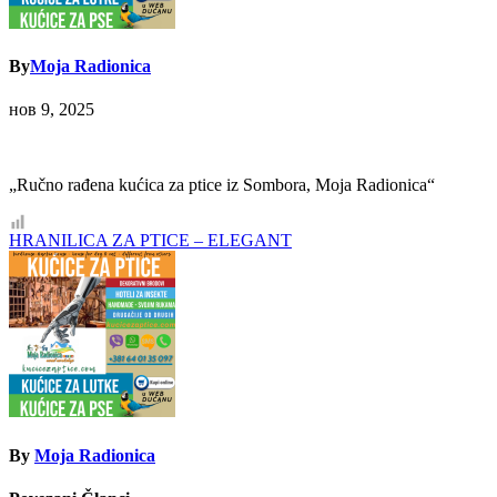
By
Moja Radionica
нов 9, 2025
„Ručno rađena kućica za ptice iz Sombora, Moja Radionica“
Кретање
HRANILICA ZA PTICE – ELEGANT
чланка
By
Moja Radionica