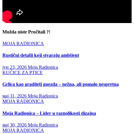
Možda niste Pročitali ?!
MOJA RADIONICA
Rustični detalji koji stvaraju ambijent
јун 23, 2026
Moja Radionica
KUĆICE ZA PTICE
Grlica kao graditelj gnezda – nežna, ali pomalo nespretna
мај 31, 2026
Moja Radionica
MOJA RADIONICA
Moja Radionica – Lider u raznolikosti dizajna
мај 30, 2026
Moja Radionica
MOJA RADIONICA