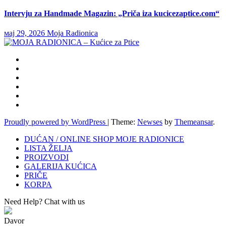
Intervju za Handmade Magazin: „Priča iza kucicezaptice.com“
мај 29, 2026
Moja Radionica
Proudly powered by WordPress
|
Theme:
Newses
by
Themeansar
.
DUĆAN / ONLINE SHOP MOJE RADIONICE
LISTA ŽELJA
PROIZVODI
GALERIJA KUĆICA
PRIČE
KORPA
Need Help? Chat with us
Davor