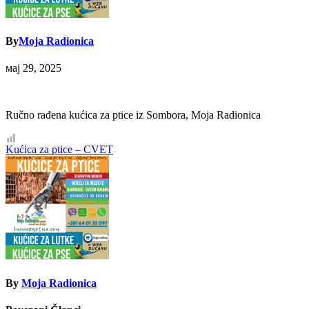
By
Moja Radionica
мај 29, 2025
Ručno rađena kućica za ptice iz Sombora, Moja Radionica
Кретање
Kućica za ptice – CVET
чланка
By
Moja Radionica