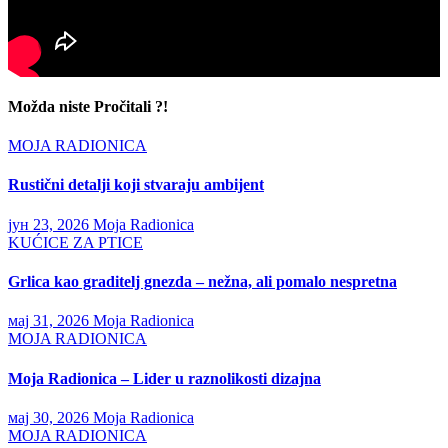
Možda niste Pročitali ?!
MOJA RADIONICA
Rustični detalji koji stvaraju ambijent
јун 23, 2026
Moja Radionica
KUĆICE ZA PTICE
Grlica kao graditelj gnezda – nežna, ali pomalo nespretna
мај 31, 2026
Moja Radionica
MOJA RADIONICA
Moja Radionica – Lider u raznolikosti dizajna
мај 30, 2026
Moja Radionica
MOJA RADIONICA