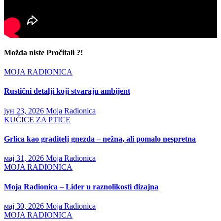
Možda niste Pročitali ?!
MOJA RADIONICA
Rustični detalji koji stvaraju ambijent
јун 23, 2026
Moja Radionica
KUĆICE ZA PTICE
Grlica kao graditelj gnezda – nežna, ali pomalo nespretna
мај 31, 2026
Moja Radionica
MOJA RADIONICA
Moja Radionica – Lider u raznolikosti dizajna
мај 30, 2026
Moja Radionica
MOJA RADIONICA