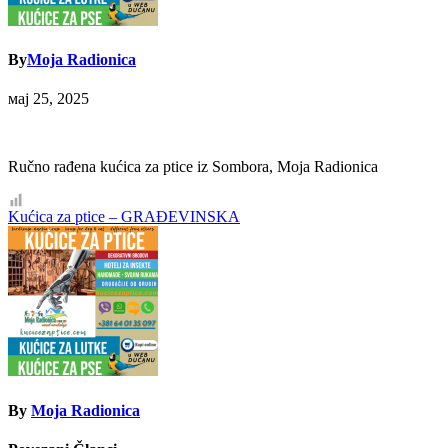
By
Moja Radionica
мај 25, 2025
Ručno rađena kućica za ptice iz Sombora, Moja Radionica
Кретање
Kućica za ptice – GRAĐEVINSKA
чланка
By
Moja Radionica