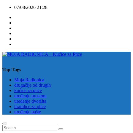
Skip
07/08/2026
21:28
to
content
Top Tags
Moja Radionica
drugačije od drugih
kućice za ptice
uređenje prostora
uređenje dvorišta
hranilice za ptice
uređenje bašte