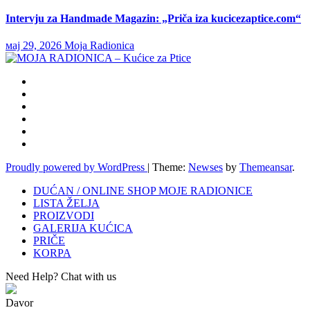
Intervju za Handmade Magazin: „Priča iza kucicezaptice.com“
мај 29, 2026
Moja Radionica
Proudly powered by WordPress
|
Theme:
Newses
by
Themeansar
.
DUĆAN / ONLINE SHOP MOJE RADIONICE
LISTA ŽELJA
PROIZVODI
GALERIJA KUĆICA
PRIČE
KORPA
Need Help? Chat with us
Davor