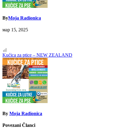
By
Moja Radionica
мар 15, 2025
Кретање
Kućica za ptice – NEW ZEALAND
чланка
By
Moja Radionica
Povezani Članci