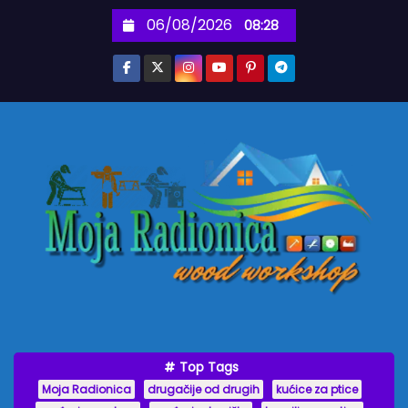
S
06/08/2026
08:28
k
i
p
t
o
c
o
n
t
e
n
t
Top Tags
Moja Radionica
drugačije od drugih
kućice za ptice