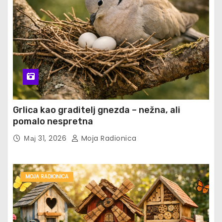
Grlica kao graditelj gnezda – nežna, ali
pomalo nespretna
Мај 31, 2026
Moja Radionica
MOJA RADIONICA