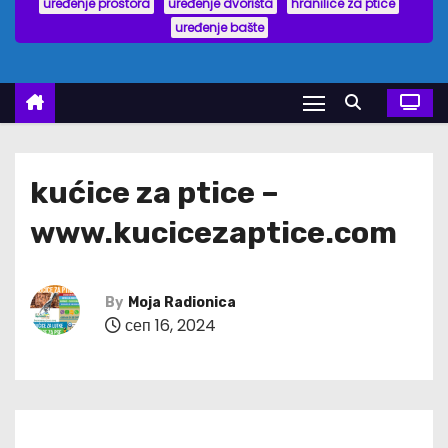
uređenje prostora
uređenje dvorišta
hranilice za ptice
uređenje bašte
kućice za ptice –
www.kucicezaptice.com
By
Moja Radionica
сеп 16, 2024