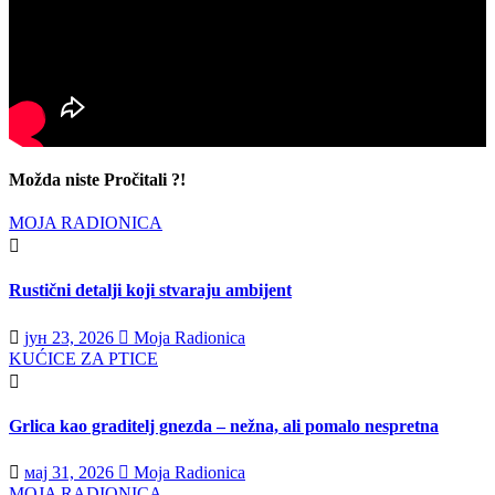
Možda niste Pročitali ?!
MOJA RADIONICA
Rustični detalji koji stvaraju ambijent
јун 23, 2026
Moja Radionica
KUĆICE ZA PTICE
Grlica kao graditelj gnezda – nežna, ali pomalo nespretna
мај 31, 2026
Moja Radionica
MOJA RADIONICA