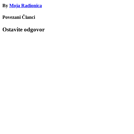
By
Moja Radionica
Povezani Članci
Ostavite odgovor