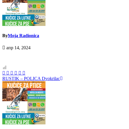
By
Moja Radionica
апр 14, 2024
Кретање
RUSTIK – POLICA Dvokrilac
чланка