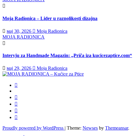
Moja Radionica – Lider u raznolikosti dizajna
мај 30, 2026
Moja Radionica
MOJA RADIONICA
Intervju za Handmade Magazin: „Priča iza kucicezaptice.com“
мај 29, 2026
Moja Radionica
Proudly powered by WordPress
|
Theme:
Newses
by
Themeansar
.