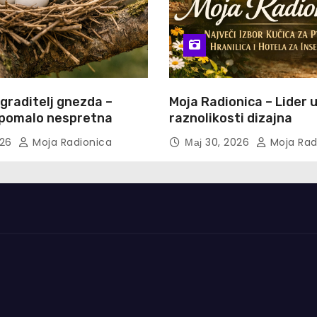
 graditelj gnezda –
Moja Radionica – Lider 
i pomalo nespretna
raznolikosti dizajna
026
Moja Radionica
Мај 30, 2026
Moja Rad