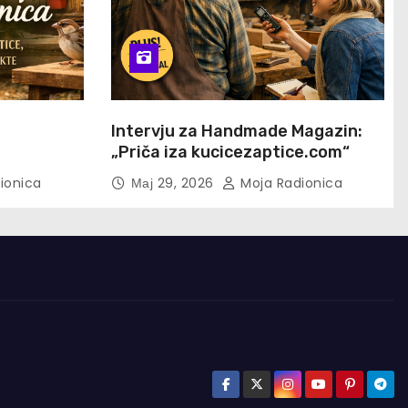
u
Intervju za Handmade Magazin:
„Priča iza kucicezaptice.com“
ionica
Мај 29, 2026
Moja Radionica