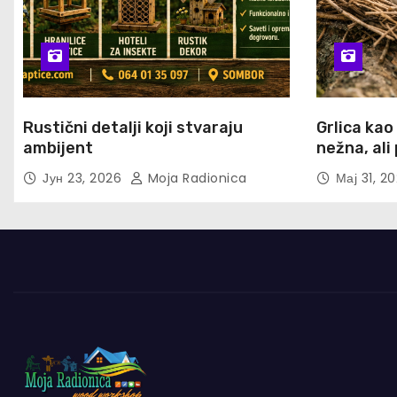
Rustični detalji koji stvaraju
Grlica kao
ambijent
nežna, al
Јун 23, 2026
Moja Radionica
Мај 31, 2