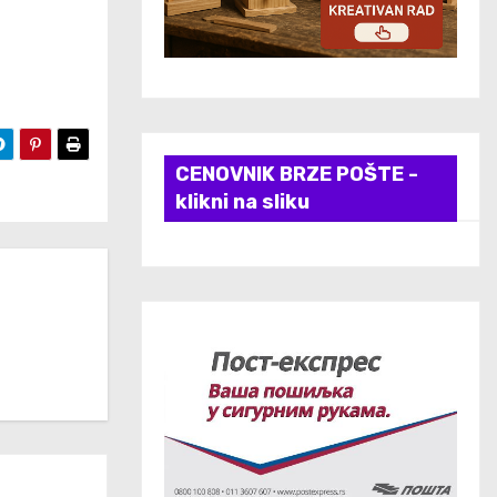
CENOVNIK BRZE POŠTE -
klikni na sliku