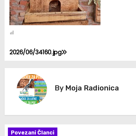
2026/06/34160.jpg
К
р
е
By
Moja Radionica
т
а
њ
е
Povezani Članci