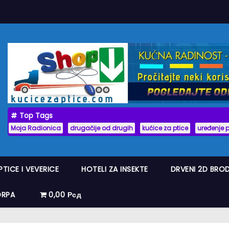
Top Tags
Moja Radionica
drugačije od drugih
kućice za ptice
uređenje 
PTICE I VEVERICE
HOTELI ZA INSEKTE
DRVENI 2D BRO
ORPA
0,00 Рсд