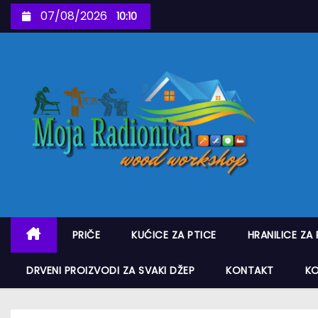
S
07/08/2026
10:10
k
i
p
t
o
c
o
n
t
e
n
PRIČE
KUĆICE ZA PTICE
HRANILICE ZA 
t
DRVENI PROIZVODI ZA SVAKI DŽEP
KONTAKT
K