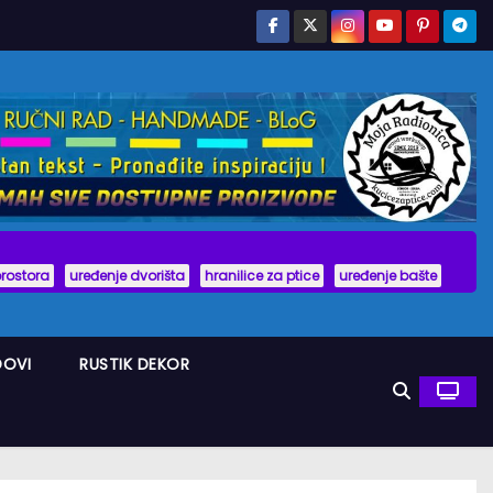
prostora
uređenje dvorišta
hranilice za ptice
uređenje bašte
DOVI
RUSTIK DEKOR