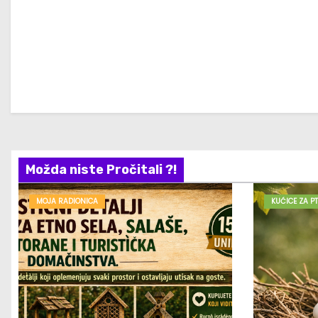
Možda niste Pročitali ?!
MOJA RADIONICA
KUĆICE ZA PT