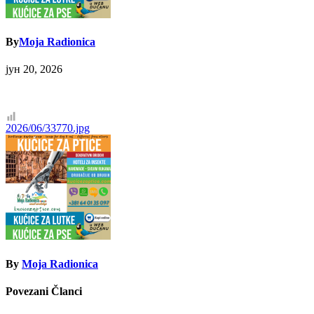
By
Moja Radionica
јун 20, 2026
Кретање
2026/06/33770.jpg
чланка
By
Moja Radionica
Povezani Članci