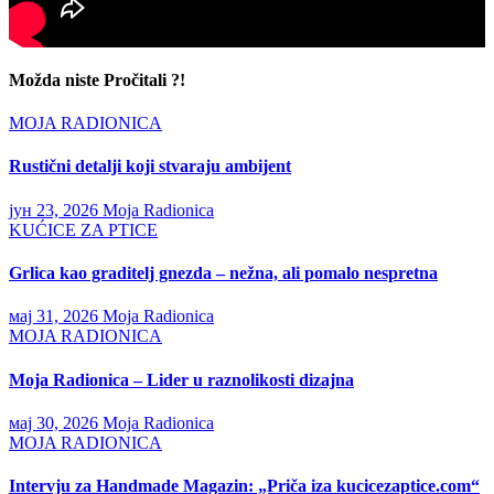
Možda niste Pročitali ?!
MOJA RADIONICA
Rustični detalji koji stvaraju ambijent
јун 23, 2026
Moja Radionica
KUĆICE ZA PTICE
Grlica kao graditelj gnezda – nežna, ali pomalo nespretna
мај 31, 2026
Moja Radionica
MOJA RADIONICA
Moja Radionica – Lider u raznolikosti dizajna
мај 30, 2026
Moja Radionica
MOJA RADIONICA
Intervju za Handmade Magazin: „Priča iza kucicezaptice.com“