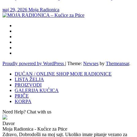
мај 29, 2026
Moja Radionica
Proudly powered by WordPress
|
Theme:
Newses
by
Themeansar
.
DUĆAN / ONLINE SHOP MOJE RADIONICE
LISTA ŽELJA
PROIZVODI
GALERIJA KUĆICA
PRIČE
KORPA
Need Help? Chat with us
Davor
Moja Radionica - Kućice za Ptice
Zdravo, Dobrodošli na moj sajt. Ukoliko imate pitanje vezano za