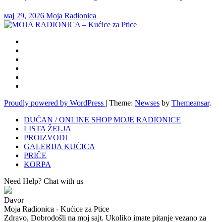
мај 29, 2026
Moja Radionica
Proudly powered by WordPress
|
Theme:
Newses
by
Themeansar
.
DUĆAN / ONLINE SHOP MOJE RADIONICE
LISTA ŽELJA
PROIZVODI
GALERIJA KUĆICA
PRIČE
KORPA
Need Help? Chat with us
Davor
Moja Radionica - Kućice za Ptice
Zdravo, Dobrodošli na moj sajt. Ukoliko imate pitanje vezano za