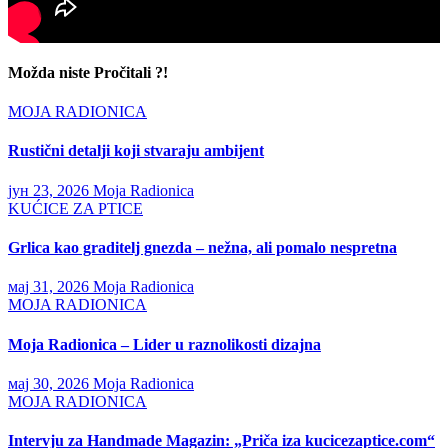
Možda niste Pročitali ?!
MOJA RADIONICA
Rustični detalji koji stvaraju ambijent
јун 23, 2026
Moja Radionica
KUĆICE ZA PTICE
Grlica kao graditelj gnezda – nežna, ali pomalo nespretna
мај 31, 2026
Moja Radionica
MOJA RADIONICA
Moja Radionica – Lider u raznolikosti dizajna
мај 30, 2026
Moja Radionica
MOJA RADIONICA
Intervju za Handmade Magazin: „Priča iza kucicezaptice.com“