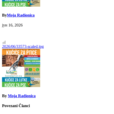
By
Moja Radionica
јун 16, 2026
Кретање
2026/06/33573-scaled.jpg
чланка
By
Moja Radionica
Povezani Članci