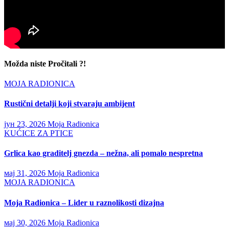
Možda niste Pročitali ?!
MOJA RADIONICA
Rustični detalji koji stvaraju ambijent
јун 23, 2026
Moja Radionica
KUĆICE ZA PTICE
Grlica kao graditelj gnezda – nežna, ali pomalo nespretna
мај 31, 2026
Moja Radionica
MOJA RADIONICA
Moja Radionica – Lider u raznolikosti dizajna
мај 30, 2026
Moja Radionica