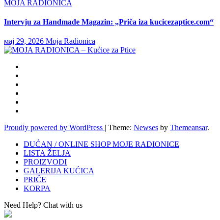
MOJA RADIONICA
Intervju za Handmade Magazin: „Priča iza kucicezaptice.com“
мај 29, 2026
Moja Radionica
Proudly powered by WordPress
|
Theme:
Newses
by
Themeansar
.
DUĆAN / ONLINE SHOP MOJE RADIONICE
LISTA ŽELJA
PROIZVODI
GALERIJA KUĆICA
PRIČE
KORPA
Need Help? Chat with us