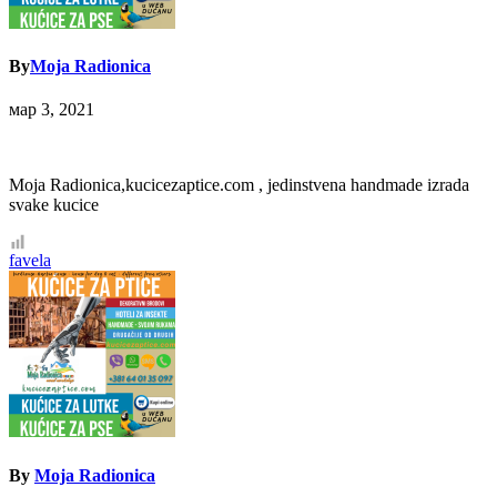
By
Moja Radionica
мар 3, 2021
Moja Radionica,kucicezaptice.com , jedinstvena handmade izrada
svake kucice
Кретање
favela
чланка
By
Moja Radionica