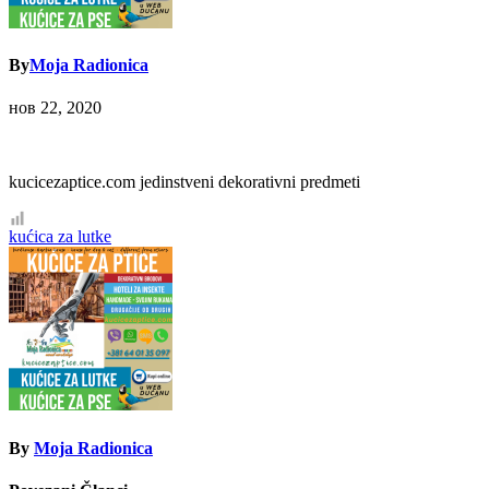
By
Moja Radionica
нов 22, 2020
kucicezaptice.com jedinstveni dekorativni predmeti
Кретање
kućica za lutke
чланка
By
Moja Radionica