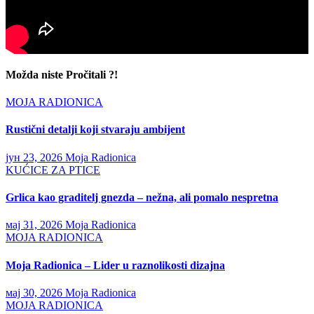
Možda niste Pročitali ?!
MOJA RADIONICA
Rustični detalji koji stvaraju ambijent
јун 23, 2026
Moja Radionica
KUĆICE ZA PTICE
Grlica kao graditelj gnezda – nežna, ali pomalo nespretna
мај 31, 2026
Moja Radionica
MOJA RADIONICA
Moja Radionica – Lider u raznolikosti dizajna
мај 30, 2026
Moja Radionica
MOJA RADIONICA