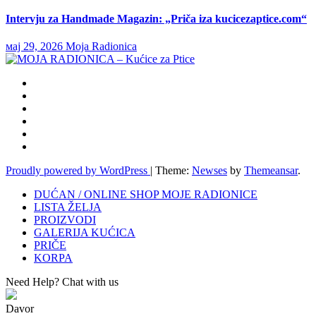
Intervju za Handmade Magazin: „Priča iza kucicezaptice.com“
мај 29, 2026
Moja Radionica
Proudly powered by WordPress
|
Theme:
Newses
by
Themeansar
.
DUĆAN / ONLINE SHOP MOJE RADIONICE
LISTA ŽELJA
PROIZVODI
GALERIJA KUĆICA
PRIČE
KORPA
Need Help? Chat with us
Davor