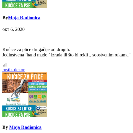
By
Moja Radionica
окт 6, 2020
Kućice za ptice drugačije od drugih.
Jedinstvena `hand made ` izrada ili što bi rekli „ sopstvenim rukama“
Кретање
rustik dekor
чланка
By
Moja Radionica