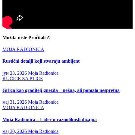
Možda niste Pročitali ?!
MOJA RADIONICA
Rustični detalji koji stvaraju ambijent
јун 23, 2026
Moja Radionica
KUĆICE ZA PTICE
Grlica kao graditelj gnezda – nežna, ali pomalo nespretna
мај 31, 2026
Moja Radionica
MOJA RADIONICA
Moja Radionica – Lider u raznolikosti dizajna
мај 30, 2026
Moja Radionica