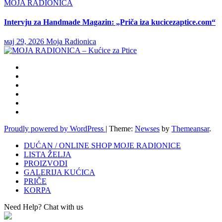
MOJA RADIONICA
Intervju za Handmade Magazin: „Priča iza kucicezaptice.com“
мај 29, 2026
Moja Radionica
Proudly powered by WordPress
|
Theme:
Newses
by
Themeansar
.
DUĆAN / ONLINE SHOP MOJE RADIONICE
LISTA ŽELJA
PROIZVODI
GALERIJA KUĆICA
PRIČE
KORPA
Need Help? Chat with us