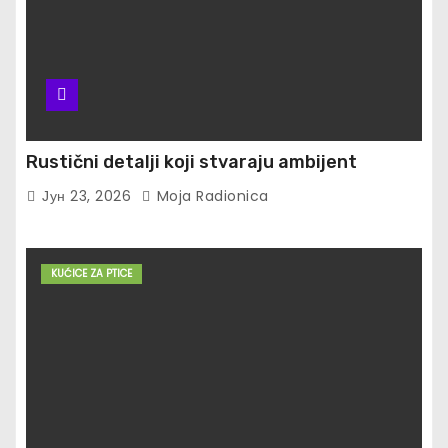
Rustični detalji koji stvaraju ambijent
Јун 23, 2026
Moja Radionica
KUĆICE ZA PTICE