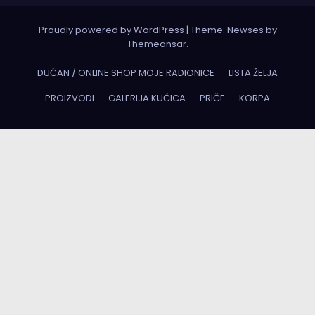
Proudly powered by WordPress
|
Theme:
Newses
by
Themeansar
.
DUĆAN / ONLINE SHOP MOJE RADIONICE
LISTA ŽELJA
PROIZVODI
GALERIJA KUĆICA
PRIČE
KORPA