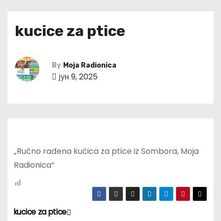
kucice za ptice
By
Moja Radionica
јун 9, 2025
„Ručno rađena kućica za ptice iz Sombora, Moja
Radionica“
kucice za ptice
К