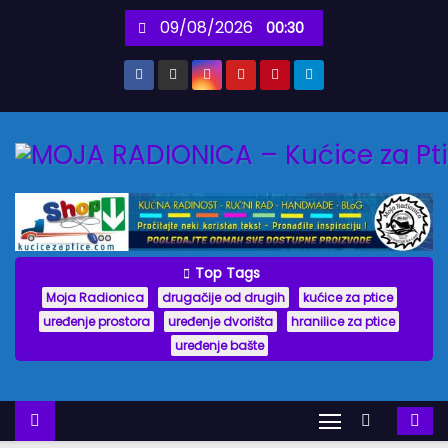
S
09/08/2026
00:30
k
i
p
t
o
c
o
n
t
Top Tags
e
Moja Radionica
drugačije od drugih
kućice za ptice
n
uređenje prostora
uređenje dvorišta
hranilice za ptice
uređenje bašte
t