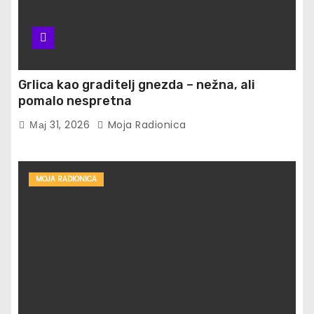
Grlica kao graditelj gnezda – nežna, ali
pomalo nespretna
Мај 31, 2026
Moja Radionica
MOJA RADIONICA