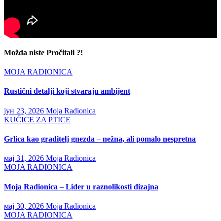
Možda niste Pročitali ?!
MOJA RADIONICA
Rustični detalji koji stvaraju ambijent
јун 23, 2026
Moja Radionica
KUĆICE ZA PTICE
Grlica kao graditelj gnezda – nežna, ali pomalo nespretna
мај 31, 2026
Moja Radionica
MOJA RADIONICA
Moja Radionica – Lider u raznolikosti dizajna
мај 30, 2026
Moja Radionica
MOJA RADIONICA