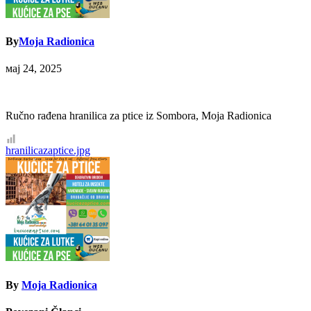
By
Moja Radionica
мај 24, 2025
Ručno rađena hranilica za ptice iz Sombora, Moja Radionica
Кретање
hranilicazaptice.jpg
чланка
By
Moja Radionica