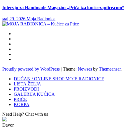
Intervju za Handmade Magazin: „Priča iza kucicezaptice.com“
мај 29, 2026
Moja Radionica
Proudly powered by WordPress
|
Theme:
Newses
by
Themeansar
.
DUĆAN / ONLINE SHOP MOJE RADIONICE
LISTA ŽELJA
PROIZVODI
GALERIJA KUĆICA
PRIČE
KORPA
Need Help? Chat with us
Davor