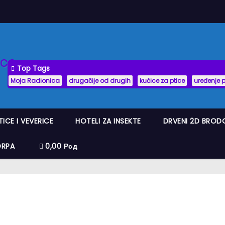
Top Tags
Moja Radionica
drugačije od drugih
kućice za ptice
uređenje 
TICE I VEVERICE
HOTELI ZA INSEKTE
DRVENI 2D BROD
ORPA
0,00 Рсд