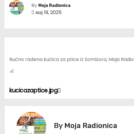
By
Moja Radionica
мај 19, 2025
Ručno rađena kućica za ptice iz Sombora, Moja Radio
kucicazaptice.jpg
К
р
е
By
Moja Radionica
т