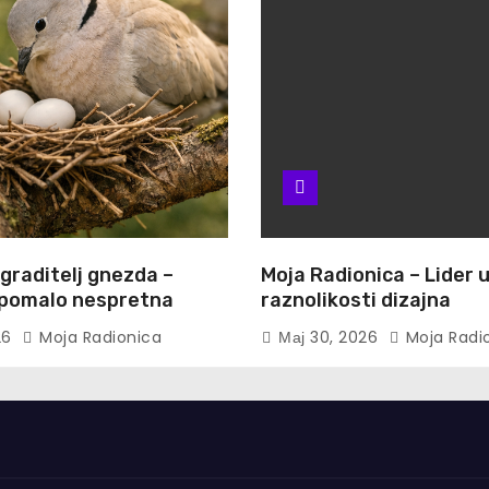
 graditelj gnezda –
Moja Radionica – Lider 
i pomalo nespretna
raznolikosti dizajna
26
Moja Radionica
Мај 30, 2026
Moja Radi