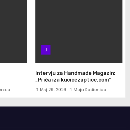
u
Intervju za Handmade Magazin:
„Priča iza kucicezaptice.com“
onica
Мај 29, 2026
Moja Radionica