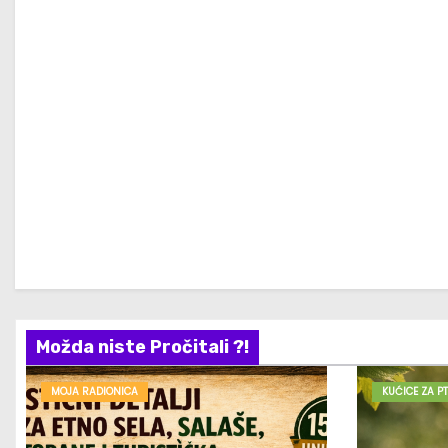
Možda niste Pročitali ?!
MOJA RADIONICA
KUĆICE ZA PT