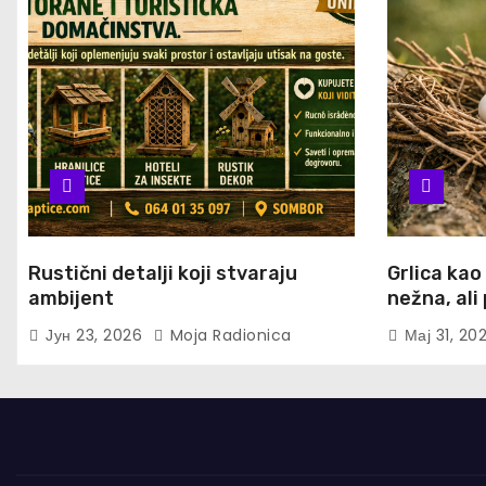
Rustični detalji koji stvaraju
Grlica kao
ambijent
nežna, al
Јун 23, 2026
Moja Radionica
Мај 31, 20