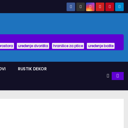
prostora
uređenje dvorišta
hranilice za ptice
uređenje bašte
OVI
RUSTIK DEKOR