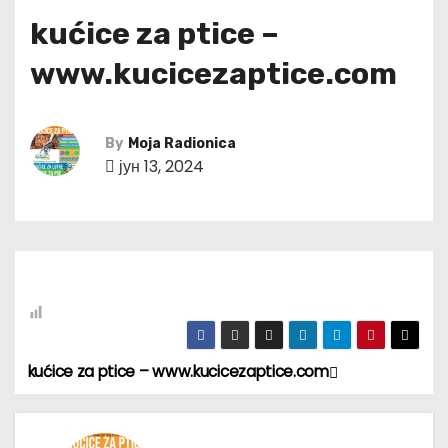
kućice za ptice –
www.kucicezaptice.com
By
Moja Radionica
јун 13, 2024
kućice za ptice – www.kucicezaptice.com
К
р