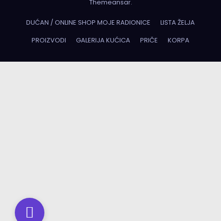
Themeansar
.
DUĆAN / ONLINE SHOP MOJE RADIONICE
LISTA ŽELJA
PROIZVODI
GALERIJA KUĆICA
PRIČE
KORPA