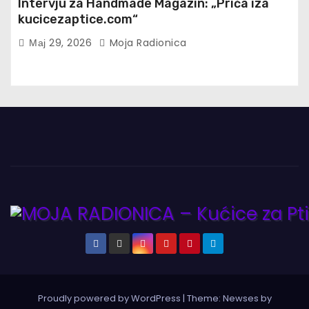
Intervju za Handmade Magazin: „Priča iza
kucicezaptice.com“
Мај 29, 2026
Moja Radionica
Proudly powered by WordPress
|
Theme:
Newses
by