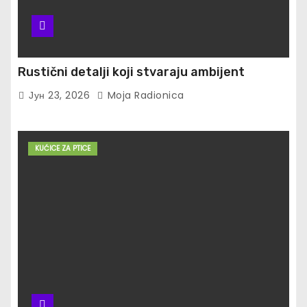
Rustični detalji koji stvaraju ambijent
Јун 23, 2026
Moja Radionica
KUĆICE ZA PTICE