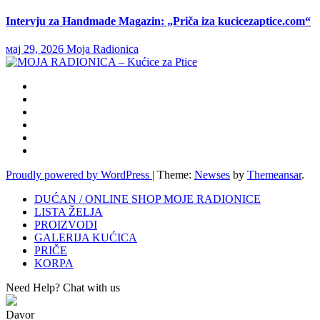
Intervju za Handmade Magazin: „Priča iza kucicezaptice.com“
мај 29, 2026
Moja Radionica
Proudly powered by WordPress
|
Theme:
Newses
by
Themeansar
.
DUĆAN / ONLINE SHOP MOJE RADIONICE
LISTA ŽELJA
PROIZVODI
GALERIJA KUĆICA
PRIČE
KORPA
Need Help? Chat with us
Davor