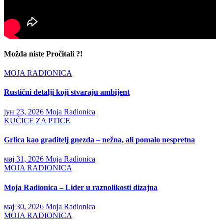
Možda niste Pročitali ?!
MOJA RADIONICA
Rustični detalji koji stvaraju ambijent
јун 23, 2026
Moja Radionica
KUĆICE ZA PTICE
Grlica kao graditelj gnezda – nežna, ali pomalo nespretna
мај 31, 2026
Moja Radionica
MOJA RADIONICA
Moja Radionica – Lider u raznolikosti dizajna
мај 30, 2026
Moja Radionica
MOJA RADIONICA