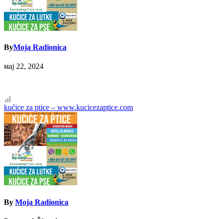
By
Moja Radionica
мај 22, 2024
Кретање
kućice za ptice – www.kucicezaptice.com
чланка
By
Moja Radionica