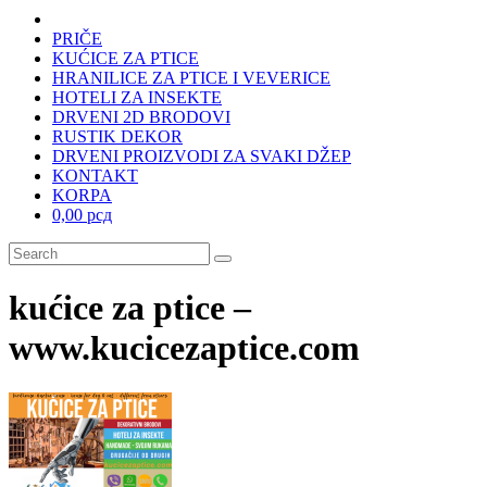
PRIČE
KUĆICE ZA PTICE
HRANILICE ZA PTICE I VEVERICE
HOTELI ZA INSEKTE
DRVENI 2D BRODOVI
RUSTIK DEKOR
DRVENI PROIZVODI ZA SVAKI DŽEP
KONTAKT
KORPA
0,00 рсд
kućice za ptice –
www.kucicezaptice.com