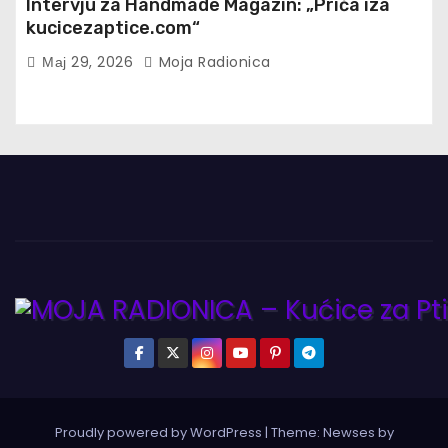
Intervju za Handmade Magazin: „Priča iza
kucicezaptice.com“
Мај 29, 2026
Moja Radionica
Proudly powered by WordPress
|
Theme:
Newses
by