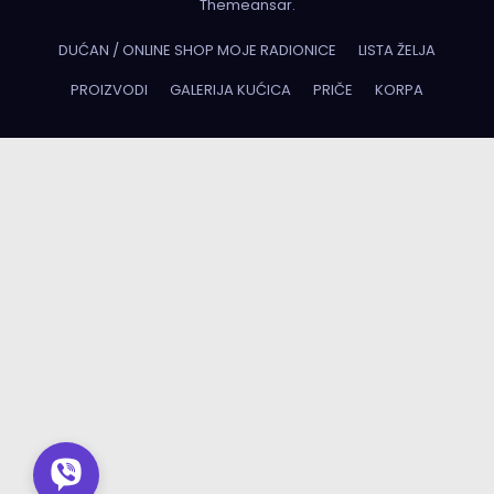
Themeansar
.
DUĆAN / ONLINE SHOP MOJE RADIONICE
LISTA ŽELJA
PROIZVODI
GALERIJA KUĆICA
PRIČE
KORPA