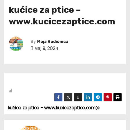
kućice za ptice –
www.kucicezaptice.com
By
Moja Radionica
мај 9, 2024
kućice za ptice – www.kucicezaptice.com
К
р