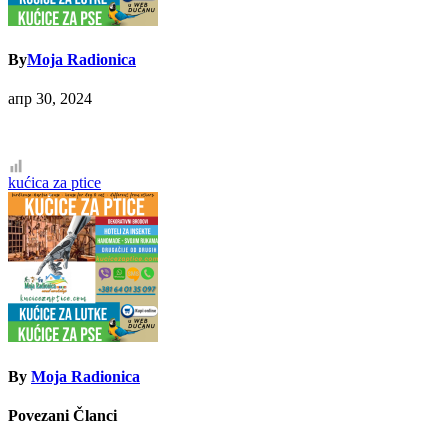
By
Moja Radionica
апр 30, 2024
Кретање
kućica za ptice
чланка
By
Moja Radionica
Povezani Članci